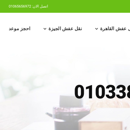
اتصل الان:
01065656972
 عفش القاهرة
نقل عفش الجيزة
احجز موعد