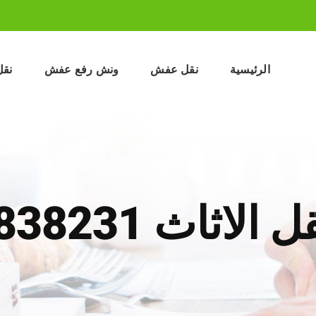
الرئيسية
نقل عفش
ونش رفع عفش
نقل
ثاث 01033838231