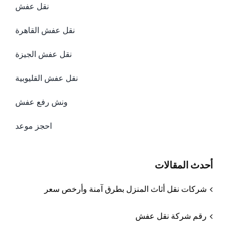
نقل عفش
+عفش
فاليك ارقام
نقل عفش القاهرة
شركة عباد
نقل عفش الجيزة
الرحمن لنقل
نقل عفش القليوبية
الاثاث
والموبيليا
ونش رفع عفش
لجميع
احجز موعد
المحافظات.
ولدينا كل
ألإمكانيات
أحدث المقالات
الخاصة
شركات نقل أثاث المنزل بطرق آمنة وأرخص سعر
رقم شركة نقل عفش