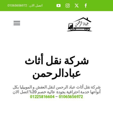
Ski
اتصل الان :
01065656972
t
conten
oggle
gation
الرئيسية
شركة نقل أثاث
نقل عفش
عبادالرحمن
ونش رفع عفش
شركة نقل أثاث عباد الرحمن لنقل العفش و الموبيليا بكل
أنواعها خدمة احترافية بجودة عالية خصم 20% اتصل الان
01225816604
–
01065656972
نقل عفش القاهرة