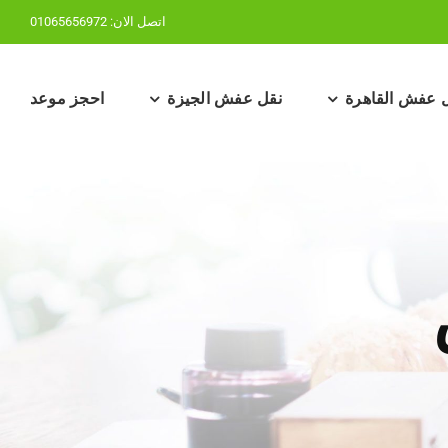
اتصل الان:
01065656972
 عفش القاهرة
نقل عفش الجيزة
احجز موعد