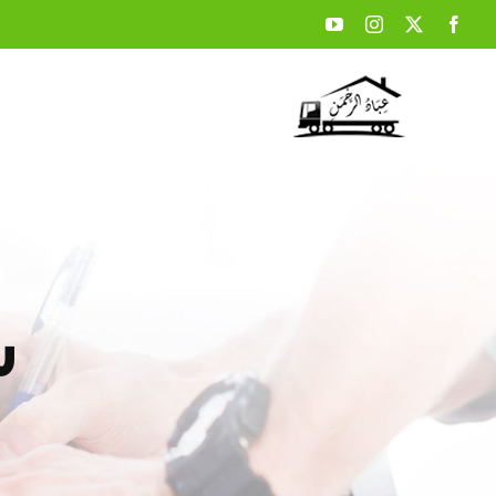
Ski
t
conten
ش