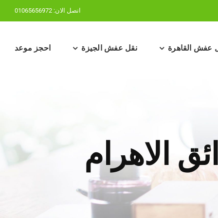
اتصل الان:
01065656972
 عفش القاهرة
نقل عفش الجيزة
احجز موعد
ئق الاهرام