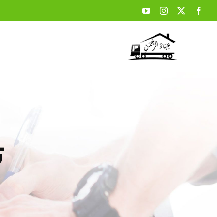
Ski
t
conten
ت