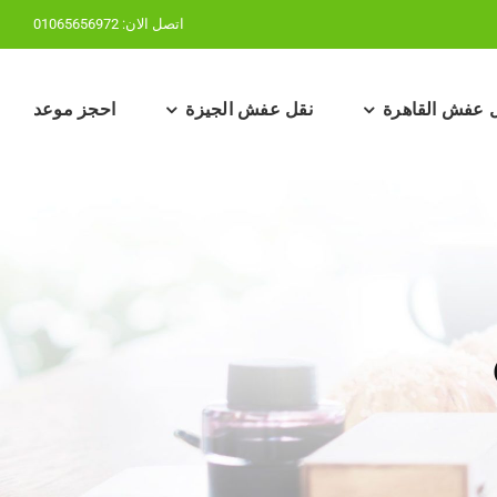
اتصل الان:
01065656972
 عفش القاهرة
نقل عفش الجيزة
احجز موعد