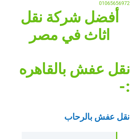
01065656972
أفضل شركة نقل
اثاث في مصر
نقل عفش بالقاهره
:-
نقل عفش بالرحاب