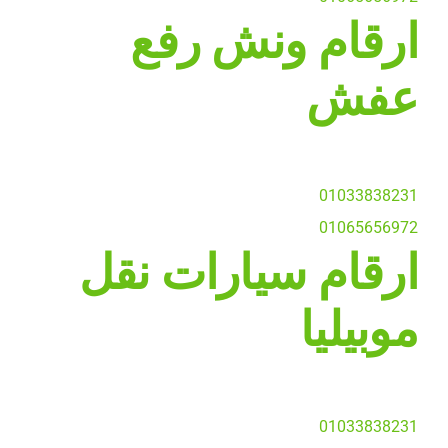
ارقام ونش رفع
عفش
01033838231
01065656972
ارقام سيارات نقل
موبيليا
01033838231